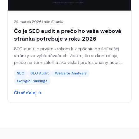
29 marca 2026
1 min čítania
Čo je SEO audit a prečo ho vaša webová
stránka potrebuje v roku 2026
SEO audit je prvým krokom k zlepšeniu pozícií vašej
stránky vo vyhľadávačoch. Zistite, čo sa kontroluje,
prečo na tom záleží a ako získať profesionálny audit
za menej ako 5 minút.
SEO
SEO Audit
Website Analysis
Google Rankings
Čítať ďalej →