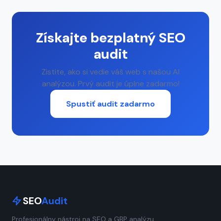
Získajte bezplatný SEO
audit
Zistite, ako si vedie váš web s našou AI
analýzou. Prvý audit je úplne zadarmo!
Spustiť audit zadarmo
SEO
Audit
Profesionálny nástroj na SEO a GBP analýzu.