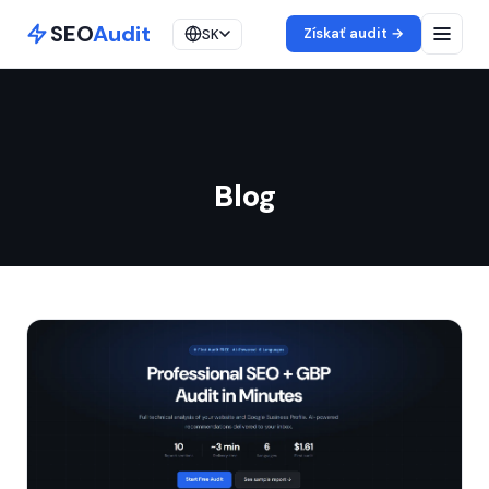
SEO
Audit
Získať audit →
SK
Blog