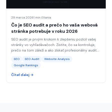
29 marca 2026
1 min čítania
Čo je SEO audit a prečo ho vaša webová
stránka potrebuje v roku 2026
SEO audit je prvým krokom k zlepšeniu pozícií vašej
stránky vo vyhľadávačoch. Zistite, čo sa kontroluje,
prečo na tom záleží a ako získať profesionálny audit
za menej ako 5 minút.
SEO
SEO Audit
Website Analysis
Google Rankings
Čítať ďalej →