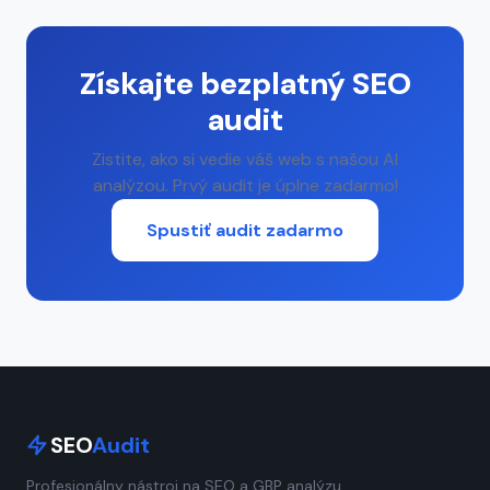
Získajte bezplatný SEO
audit
Zistite, ako si vedie váš web s našou AI
analýzou. Prvý audit je úplne zadarmo!
Spustiť audit zadarmo
SEO
Audit
Profesionálny nástroj na SEO a GBP analýzu.