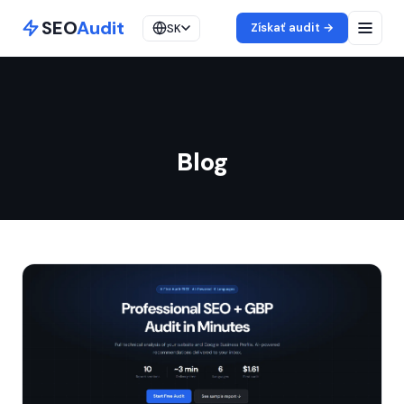
SEO
Audit
Získať audit →
SK
Blog