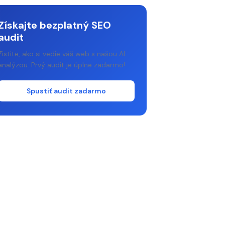
Získajte bezplatný SEO
audit
Zistite, ako si vedie váš web s našou AI
analýzou. Prvý audit je úplne zadarmo!
Spustiť audit zadarmo