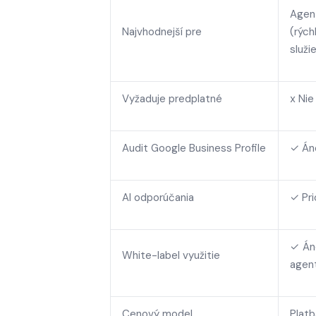
Agen
Najvhodnejší pre
(rých
služi
Vyžaduje predplatné
х Nie
Audit Google Business Profile
✓ Án
AI odporúčania
✓ Pri
✓ Áno
White-label využitie
agen
Cenový model
Platb