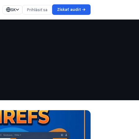
Získať audit →
SK
Prihlásiť sa