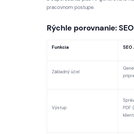
pracovnom postupe.
Rýchle porovnanie: SEO 
Funkcia
SEO 
Gen
Základný účel
pripr
Sprá
Výstup
PDF (
klien