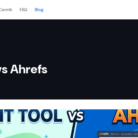
Cenník
FAQ
Blog
vs Ahrefs