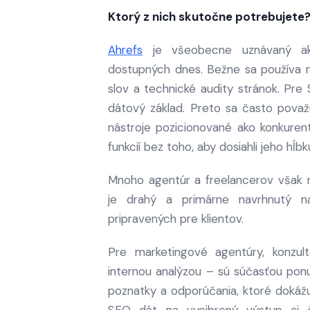
Ktorý z nich skutočne potrebujete
Ahrefs
je všeobecne uznávaný ako 
dostupných dnes. Bežne sa používa 
slov a technické audity stránok. Pre
dátový základ. Preto sa často pova
nástroje pozicionované ako konkurent
funkcií bez toho, aby dosiahli jeho hĺbk
Mnoho agentúr a freelancerov však 
je drahý a primárne navrhnutý n
pripravených pre klientov.
Pre marketingové agentúry, konzul
internou analýzou – sú súčasťou ponuk
poznatky a odporúčania, ktoré doká