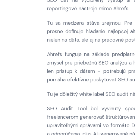
SEO dát na vycibrený výstup si č
reportingové nástroje mimo Ahrefs.
Tu sa medzera stáva zrejmou. Pre
presne definuje hľadanie najlepšej a
nielen na dáta, ale aj na pracovné po
Ahrefs funguje na základe predpla
zmysel pre priebežnú SEO analýzu a 
len prístup k dátam – potrebujú pra
pomáha efektívne poskytovať SEO aud
Tu je dôležitý white label SEO audit ná
SEO Audit Tool bol vyvinutý špe
freelancerom generovať štruktúrované
upraviteľnými správami vo formáte D
a odporúčania, plus AI-generované ná