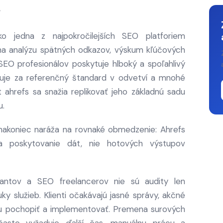
?
jedna z najpokročilejších SEO platforiem
na analýzu spätných odkazov, výskum kľúčových
 SEO profesionálov poskytuje hlboký a spoľahlivý
žuje za referenčný štandard v odvetví a mnohé
 ahrefs sa snažia replikovať jeho základnú sadu
u.
nakoniec naráža na rovnaké obmedzenie: Ahrefs
a poskytovanie dát, nie hotových výstupov
tantov a SEO freelancerov nie sú audity len
y služieb. Klienti očakávajú jasné správy, akčné
žu pochopiť a implementovať. Premena surových