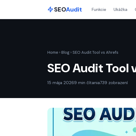
SEO
Audit
Funkcie
Ukážka
Home
›
Blog
›
SEO Audit Tool vs Ahrefs
SEO Audit Tool 
15 mája 2026
9 min čítania
739 zobrazení