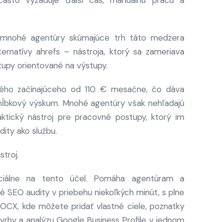
asto vyžaduje ďalší čas, manuálnu prácu a
 mnohé agentúry skúmajúce trh táto medzera
lternatívy ahrefs – nástroja, ktorý sa zameriava
stupy orientované na výstupy.
tného začínajúceho od 110 € mesačne, čo dáva
hĺbkový výskum. Mnohé agentúry však nehľadajú
ktický nástroj pre pracovné postupy, ktorý im
ity ako službu.
stroj.
ciálne na tento účel. Pomáha agentúram a
 SEO audity v priebehu niekoľkých minút, s plne
OCX, kde môžete pridať vlastné ciele, poznatky
vrhy a analýzu Google Business Profile v jednom