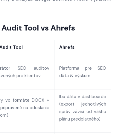
Audit Tool vs Ahrefs
Audit Tool
Ahrefs
erátor SEO auditov
Platforma pre SEO
avených pre klientov
dáta & výskum
Iba dáta v dashboarde
vy vo formáte DOCX +
(export jednotlivých
pripravené na odoslanie
správ závisí od vášho
tom)
plánu predplatného)