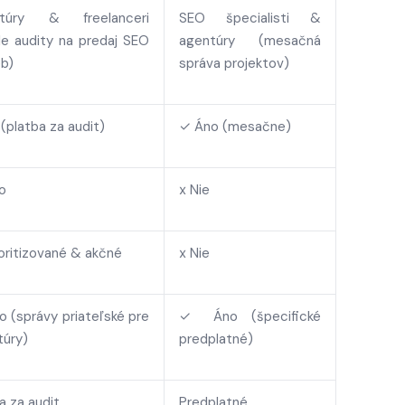
túry & freelanceri
SEO špecialisti &
le audity na predaj SEO
agentúry (mesačná
eb)
správa projektov)
 (platba za audit)
✓ Áno (mesačne)
o
х Nie
oritizované & akčné
х Nie
 (správy priateľské pre
✓ Áno (špecifické
túry)
predplatné)
a za audit
Predplatné