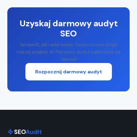
Uzyskaj darmowy audyt
SEO
Sprawdź, jak radzi sobie Twoja strona dzięki
naszej analizie AI. Pierwszy audyt całkowicie za
darmo!
Rozpocznij darmowy audyt
SEO
Audit