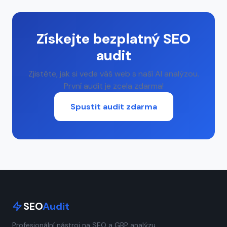
Získejte bezplatný SEO
audit
Zjistěte, jak si vede váš web s naší AI analýzou.
První audit je zcela zdarma!
Spustit audit zdarma
SEO
Audit
Profesionální nástroj na SEO a GBP analýzu.