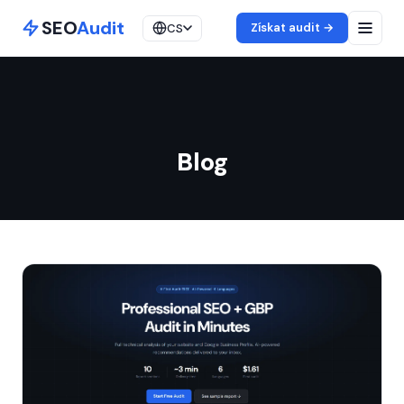
SEO
Audit
Získat audit →
CS
Blog